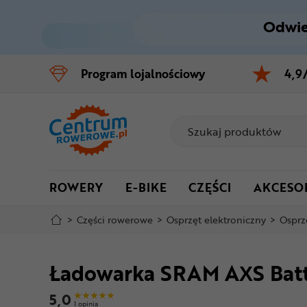
Odwie
Control
M
Program
lojalnościowy
4,9
Menu główne
Informacje o produkcie
Do koszyka
ROWERY
E-BIKE
CZĘŚCI
AKCESO
Szczegółowe informacje
>
Części rowerowe
>
Osprzęt elektroniczny
>
Osprz
Stopka
Ładowarka SRAM AXS Batt
Mapa strony
5,0
1 opinia