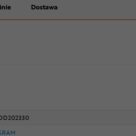
inie
Dostawa
DD202330
SRAM