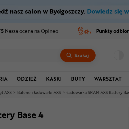
dź nasz salon w Bydgoszczy.
Dowiedz się w
/5
Nasza ocena
na Opineo
Punkty odbio
Szukaj
RIA
ODZIEŻ
KASKI
BUTY
WARSZTAT
ęt AXS
>
Baterie i ładowarki AXS
>
Ładowarka SRAM AXS Battery Ba
ery Base 4