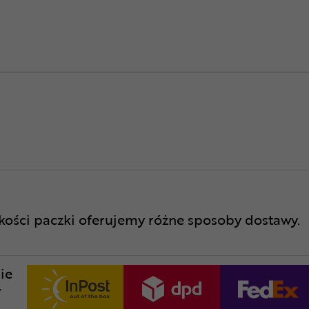
lkości paczki oferujemy różne sposoby dostawy.
ie
w