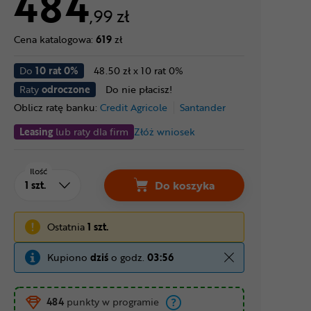
484
,99 zł
Cena katalogowa:
619
zł
Do
10 rat 0%
48.50 zł x 10 rat 0%
Raty
odroczone
Do nie płacisz!
Oblicz ratę banku:
Credit Agricole
Santander
Leasing
lub raty dla firm
Złóż wniosek
Ilość
Do koszyka
Ostatnia
1 szt.
Kupiono
dziś
o godz.
03:56
484
punkty w programie