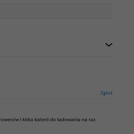
Zgłoś
treści niez
owerów i kilka baterii do ładowania na raz.