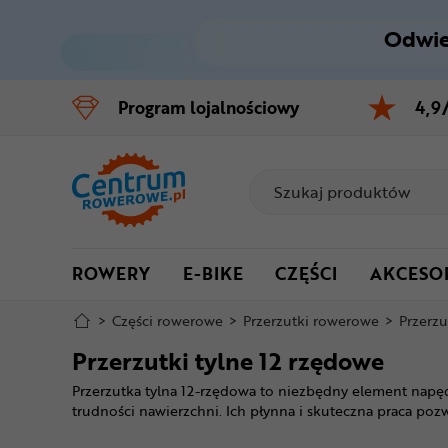
Odwie
Control
M
Program
lojalnościowy
4,9
Menu główne
Filtry
Produkty
ROWERY
E-BIKE
CZĘŚCI
AKCESO
Stopka
>
Części rowerowe
>
Przerzutki rowerowe
>
Przerzu
Mapa strony
Przerzutki tylne 12 rzędowe
Przerzutka tylna 12-rzędowa to niezbędny element napę
trudności nawierzchni. Ich płynna i skuteczna praca po