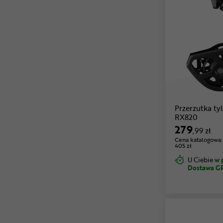
Przerzutka 
RX820
279
,99 zł
Cena katalogowa:
405 zł
U Ciebie
w 
Dostawa G