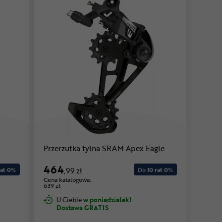
Przerzutka tylna SRAM Apex Eagle
464
at 0
%
,99 zł
Do
10 rat 0
%
Cena katalogowa:
639 zł
U Ciebie
w poniedziałek!
Dostawa GRATIS