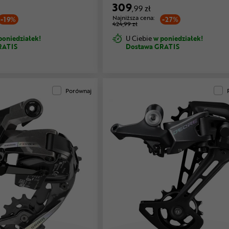
309
,99 zł
Najniższa cena:
-19%
-27%
424,99 zł
poniedziałek!
U Ciebie
w poniedziałek!
RATIS
Dostawa GRATIS
Porównaj