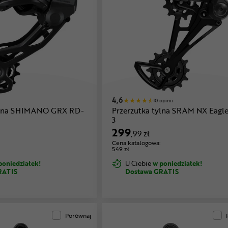
4,6
10 opinii
tylna SHIMANO GRX RD-
Przerzutka tylna SRAM NX Eagle
3
299
,99 zł
Cena katalogowa:
549 zł
poniedziałek!
U Ciebie
w poniedziałek!
RATIS
Dostawa GRATIS
Porównaj