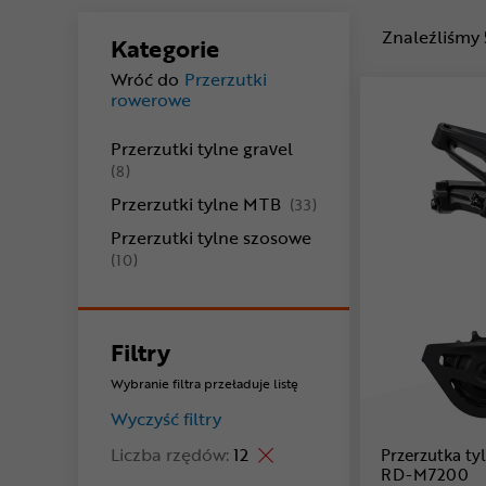
Znaleźliśmy
Kategorie
Wróć do
Przerzutki
rowerowe
Przerzutki tylne gravel
produkty
(8)
produkty
Przerzutki tylne MTB
(33)
Przerzutki tylne szosowe
produkty
(10)
Filtry
Wybranie filtra przeładuje listę
Wyczyść filtry
Liczba rzędów:
12
Przerzutka t
RD-M7200