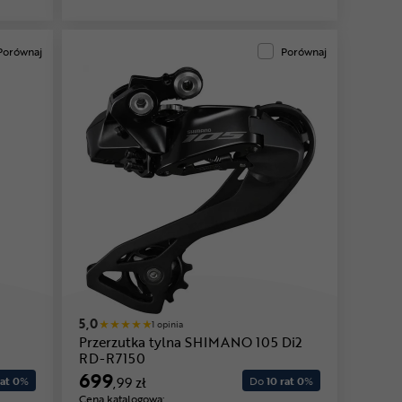
Porównaj
Porównaj
5,0
1 opinia
Przerzutka tylna SHIMANO 105 Di2
RD-R7150
699
at 0
%
,99 zł
Do
10 rat 0
%
Cena katalogowa: