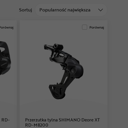
Sortuj od
Sortuj
Popularność największa
Porównaj
Porównaj
X RD-
Przerzutka tylna SHIMANO Deore XT
RD-M8200