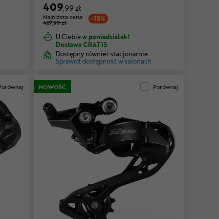
409
,99 zł
Najniższa cena:
-15%
487,99 zł
U Ciebie
w poniedziałek!
Dostawa GRATIS
Dostępny również stacjonarnie
Sprawdź dostępność w salonach
Porównaj
NOWOŚĆ
Porównaj