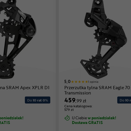
5,0
1 opinia
ylna SRAM Apex XPLR D1
Przerzutka tylna SRAM Eagle 70
Transmission
459
Do
10 rat 0
%
,99 zł
Do
10 r
Cena katalogowa:
579 zł
poniedziałek!
U Ciebie
w poniedziałek!
RATIS
Dostawa GRATIS