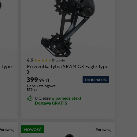
4,9
33 opinie
 Type
Przerzutka tylna SRAM GX Eagle Type
3
399
,99 zł
Do
10 rat 0
%
Cena katalogowa:
579 zł
U Ciebie
w poniedziałek!
Dostawa GRATIS
Porównaj
NOWOŚĆ
Porównaj