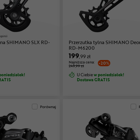
opinii
ylna SHIMANO SLX RD-
Przerzutka tylna SHIMANO Deo
RD-M6200
199
,99 zł
Najniższa cena:
-20%
249,99 zł
poniedziałek!
U Ciebie
w poniedziałek!
RATIS
Dostawa GRATIS
Porównaj