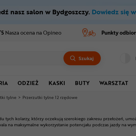
dź nasz salon w Bydgoszczy.
Dowiedz się w
/5
Nasza ocena
na Opineo
Punkty odbio
Szukaj
RIA
ODZIEŻ
KASKI
BUTY
WARSZTAT
tki tylne
>
Przerzutki tylne 12 rzędowe
du tych kolarzy, którzy oczekują szerokiego zakresu przełożeń, um
zwala na maksymalne wykorzystanie potencjału podczas jazdy na wym