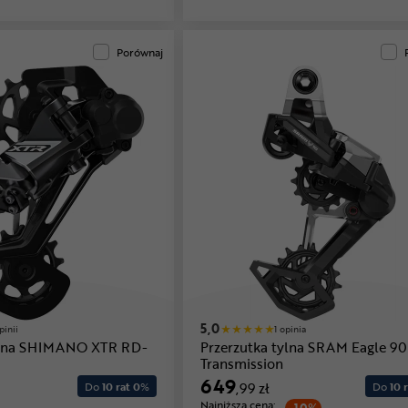
Porównaj
5,0
pinii
1 opinia
tylna SHIMANO XTR RD-
Przerzutka tylna SRAM Eagle 90
Transmission
649
Do
10 rat 0
%
,99 zł
Do
10 r
Najniższa cena: