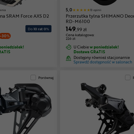
5,0
pinia
13 opinii
ylna SRAM Force AXS D2
Przerzutka tylna SHIMANO Deo
RD-M6100
149
Do
10 rat 0
%
,99 zł
Cena katalogowa:
-30%
226 zł
poniedziałek!
U Ciebie
w poniedziałek!
RATIS
Dostawa GRATIS
Dostępny również stacjonarnie
Sprawdź dostępność w salonach
Porównaj