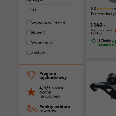
5,0
1 o
UDH
Przerzutka t
Wysyłka w 1 dzień
1 149
zł
Najniższa cena:
Nowość
1 649 zł
U Ciebie
w 
Wyprzedaż
Dostawa G
Zestaw
Program
lojalnościowy
4,9/5
Nasza
ocena
na Opineo
Punkty odbioru
rowerów