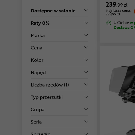
239
,99 zł
Dostępne w salonie
Najniższa cena:
298,99 zł
Raty 0%
U Ciebie
w 
Dostawa G
Marka
Cena
Kolor
Napęd
Liczba rzędów
(1)
Typ przerzutki
Grupa
Seria
Sprzęgło