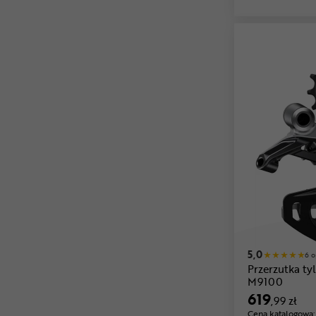
5,0
6 o
Przerzutka 
M9100
619
,99 zł
Cena katalogowa: