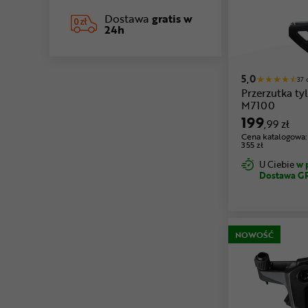
Dostawa
gratis w
24h
5,0
37 
Przerzutka t
M7100
199
,99 zł
Cena katalogowa:
355 zł
U Ciebie
w 
Dostawa G
NOWOŚĆ