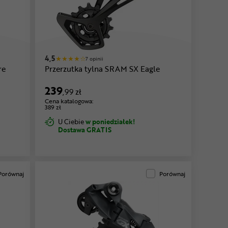
4,5
7 opinii
re
Przerzutka tylna SRAM SX Eagle
239
,99 zł
Cena katalogowa:
389 zł
U Ciebie
w poniedziałek!
Dostawa GRATIS
Porównaj
Porównaj