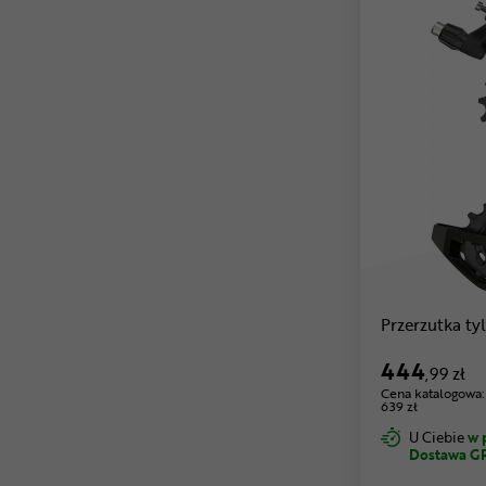
Przerzutka t
444
,99 zł
Cena katalogowa:
639 zł
U Ciebie
w 
Dostawa G