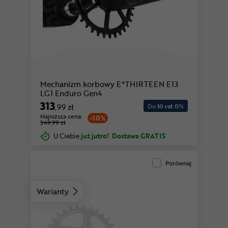
Mechanizm korbowy E*THIRTEEN E13
LG1 Enduro Gen4
313
,99 zł
Do
10 rat 0
%
Najniższa cena:
-10%
349,99 zł
U Ciebie
już jutro!
Dostawa GRATIS
Porównaj
Warianty