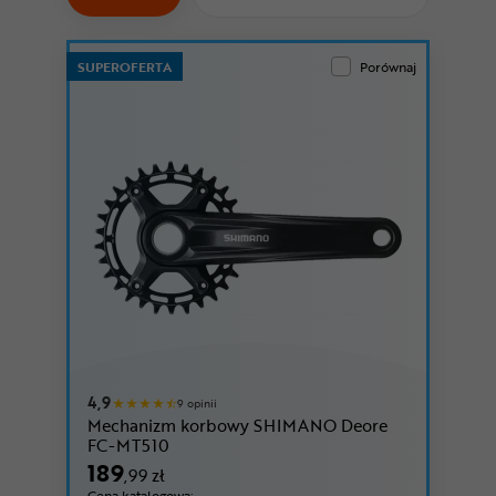
Odżywki
Nowości
SUPEROFERTA
Porównaj
Superoferta
4,9
9 opinii
Mechanizm korbowy SHIMANO Deore
FC-MT510
189
,99 zł
Cena katalogowa: