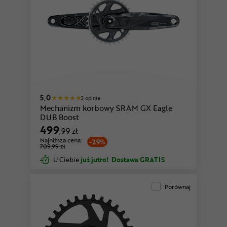
5,0
3 opinie
Mechanizm korbowy SRAM GX Eagle
DUB Boost
499
,99 zł
Najniższa cena:
-29%
709,99 zł
U Ciebie
już jutro!
Dostawa GRATIS
Porównaj