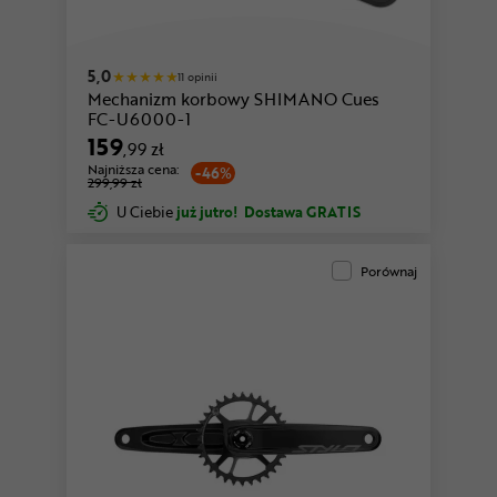
5,0
11 opinii
Mechanizm korbowy SHIMANO Cues
FC-U6000-1
159
,99 zł
Najniższa cena:
-46%
299,99 zł
U Ciebie
już jutro!
Dostawa GRATIS
Porównaj