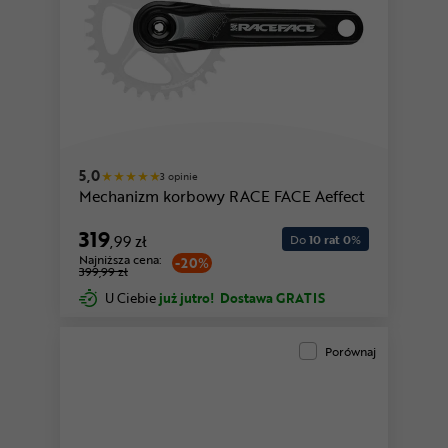
5,0
3 opinie
Mechanizm korbowy RACE FACE Aeffect
319
,99 zł
Do
10 rat 0
%
Najniższa cena:
-20%
399,99 zł
U Ciebie
już jutro!
Dostawa GRATIS
Porównaj