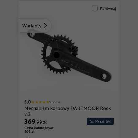
Porównaj
Warianty
5,0
5 opinii
Mechanizm korbowy DARTMOOR Rock
v.2
369
,99 zł
Do
10 rat 0
%
Cena katalogowa:
569 zł