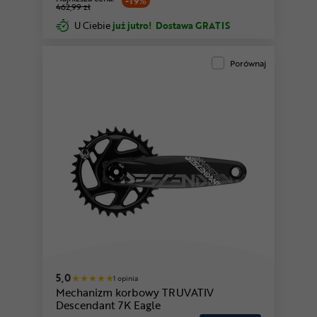
-19%
462,99 zł
U Ciebie
już jutro!
Dostawa GRATIS
Porównaj
5,0
1 opinia
Mechanizm korbowy TRUVATIV
Descendant 7K Eagle