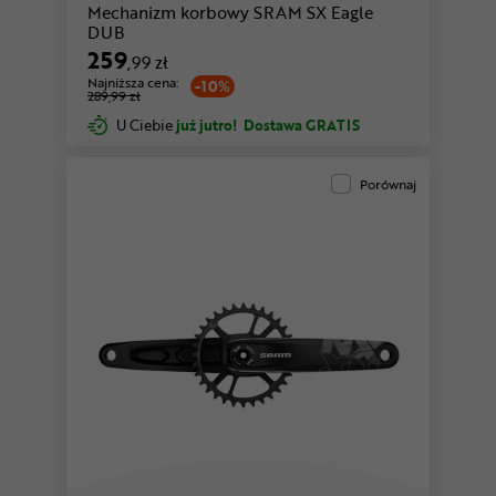
Mechanizm korbowy SRAM SX Eagle
DUB
259
,99 zł
Najniższa cena:
-10%
289,99 zł
U Ciebie
już jutro!
Dostawa GRATIS
Porównaj