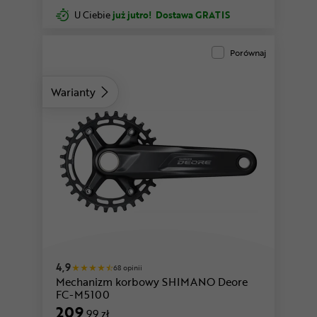
U Ciebie
już jutro!
Dostawa GRATIS
Porównaj
Warianty
4,9
68 opinii
Mechanizm korbowy SHIMANO Deore
FC-M5100
209
,99 zł