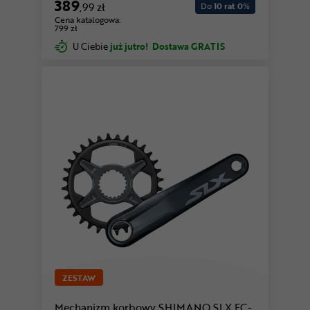
389
,99 zł
Do
10 rat 0
%
Cena katalogowa:
799 zł
U Ciebie
już jutro!
Dostawa GRATIS
ZESTAW
Mechanizm korbowy SHIMANO SLX FC-