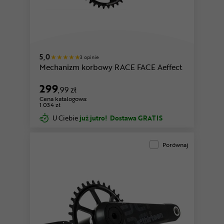
5,0
3 opinie
Mechanizm korbowy RACE FACE Aeffect
299
,99 zł
Cena katalogowa:
1 034 zł
U Ciebie
już jutro!
Dostawa GRATIS
Porównaj