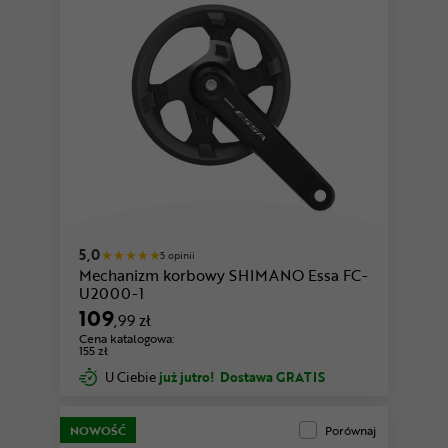
5,0
5 opinii
Mechanizm korbowy SHIMANO Essa FC-
U2000-1
109
,99 zł
Cena katalogowa:
155 zł
U Ciebie
już jutro!
Dostawa GRATIS
NOWOŚĆ
Porównaj