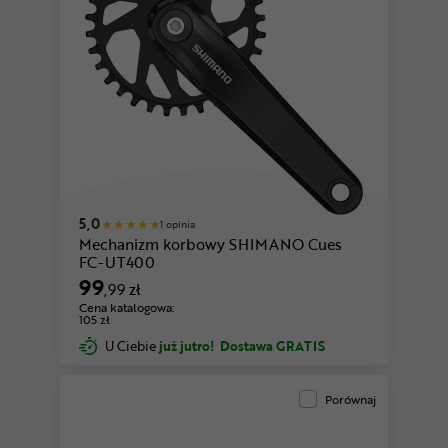
5,0
1 opinia
Mechanizm korbowy SHIMANO Cues
FC-UT400
99
,99 zł
Cena katalogowa:
105 zł
U Ciebie
już jutro!
Dostawa GRATIS
Porównaj