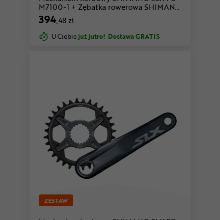
M7100-1 + Zębatka rowerowa SHIMANO
SM-CRM75 SLX FC-M7100
394
,48 zł
U Ciebie
już jutro!
Dostawa GRATIS
ZESTAW