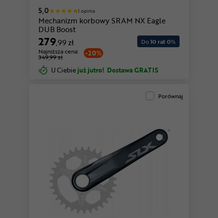
5,0
1 opinia
Mechanizm korbowy SRAM NX Eagle
DUB Boost
279
,99 zł
Do
10 rat 0
%
Najniższa cena:
-20%
349,99 zł
U Ciebie
już jutro!
Dostawa GRATIS
Porównaj