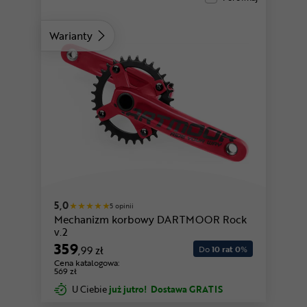
Warianty
5,0
5 opinii
Mechanizm korbowy DARTMOOR Rock
v.2
359
,99 zł
Do
10 rat 0
%
Cena katalogowa:
569 zł
U Ciebie
już jutro!
Dostawa GRATIS