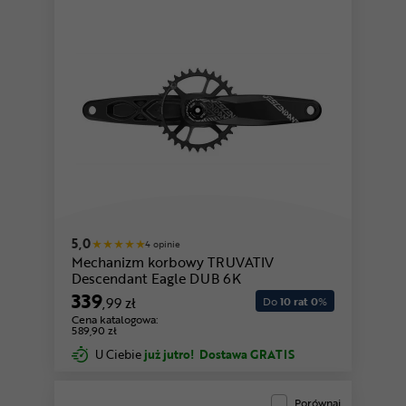
5,0
4 opinie
Mechanizm korbowy TRUVATIV
Descendant Eagle DUB 6K
339
,99 zł
Do
10 rat 0
%
Cena katalogowa:
589,90 zł
U Ciebie
już jutro!
Dostawa GRATIS
Porównaj