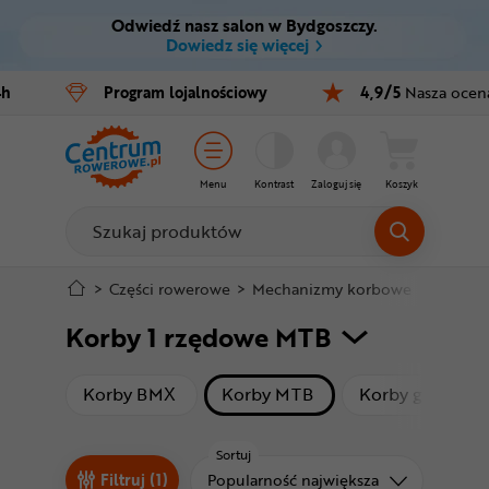
Odwiedź nasz salon w Bydgoszczy.
Ctrl
M
Dowiedz się więcej
Rowery
4h
Program
lojalnościowy
4,9/5
Nasza ocen
Menu główne
E-bike
Filtry
Części
Menu
Kontrast
Zaloguj się
Koszyk
Produkty
Akcesoria
Odzież
Stopka
>
Części rowerowe
>
Mechanizmy korbowe
>
Korby 
Korby 1 rzędowe MTB
Kaski
Mapa strony
Buty
produkty
produkty
Korby BMX
Korby MTB
Korby gravelowe
Warsztat
Sortuj
Sortuj od
Filtruj (1)
Popularność największa