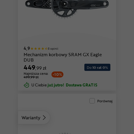
4,9
8 opinii
Mechanizm korbowy SRAM GX Eagle
DUB
449
,99 zł
Do
10 rat 0
%
Najniższa cena:
-10%
499,99 zł
U Ciebie
już jutro!
Dostawa GRATIS
Porównaj
Warianty