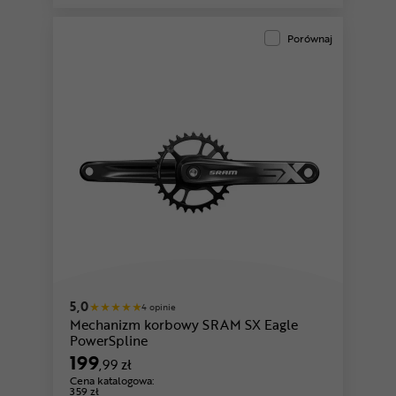
Porównaj
5,0
4 opinie
Mechanizm korbowy SRAM SX Eagle
PowerSpline
199
,99 zł
Cena katalogowa:
359 zł