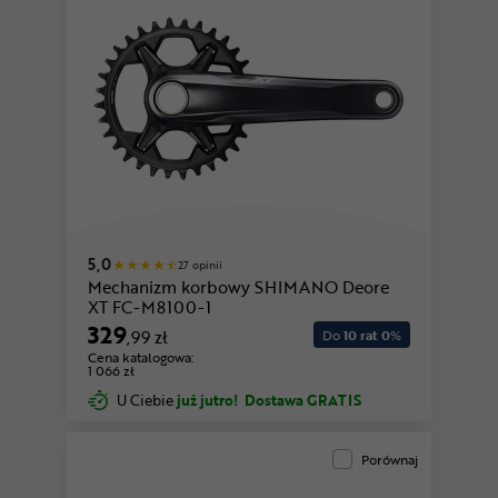
5,0
27 opinii
Mechanizm korbowy SHIMANO Deore
XT FC-M8100-1
329
,99 zł
Do
10 rat 0
%
Cena katalogowa:
1 066 zł
U Ciebie
już jutro!
Dostawa GRATIS
Porównaj