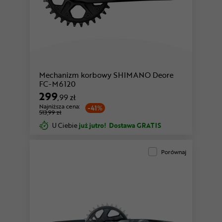
Mechanizm korbowy SHIMANO Deore
FC-M6120
299
,99 zł
Najniższa cena:
-41%
513,99 zł
U Ciebie
już jutro!
Dostawa GRATIS
Porównaj