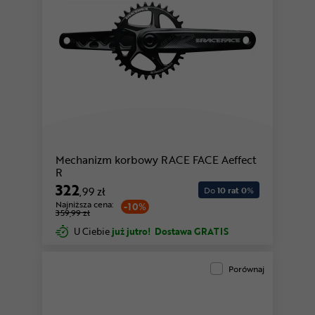
Mechanizm korbowy RACE FACE Aeffect
R
322
,99 zł
Do
10 rat 0
%
Najniższa cena:
-10%
359,99 zł
U Ciebie
już jutro!
Dostawa GRATIS
Porównaj