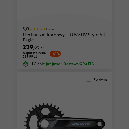
5,0
1 opinia
Mechanizm korbowy TRUVATIV Stylo 6K
Eagle
229
,99 zł
Najniższa cena:
-61%
589,99 zł
U Ciebie
już jutro!
Dostawa GRATIS
Porównaj