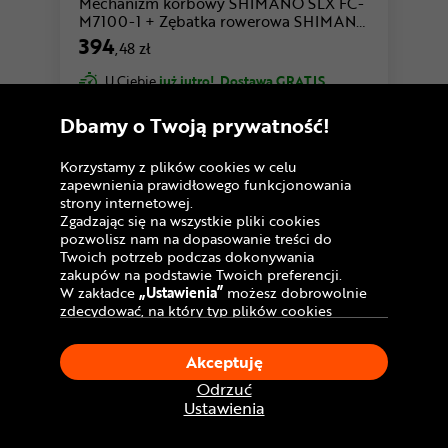
Mechanizm korbowy SHIMANO SLX FC-
M7100-1 + Zębatka rowerowa SHIMANO
SM-CRM75 SLX FC-M7100
394
,48 zł
U Ciebie
już jutro!
Dostawa GRATIS
Dbamy o Twoją prywatność!
Korzystamy z plików cookies w celu
zapewnienia prawidłowego funkcjonowania
strony internetowej.
Zgadzając się na wszystkie pliki cookies
pozwolisz nam na dopasowanie treści do
Twoich potrzeb podczas dokonywania
zakupów na podstawie Twoich preferencji.
W zakładce
„Ustawienia”
możesz dobrowolnie
zdecydować, na który typ plików cookies
chciałbyś zezwolić.
Klikając
„Akceptuję”
, wyrażasz zgodę na
Akceptuję
stosowanie ciasteczek zgodnie z ustawieniami
Twojej przeglądarki.
Odrzuć
W dowolnym momencie, możesz dokonać
Ustawienia
ZESTAW
zmiany swojego wyboru klikając opcję
„Ustawienia”
w Polityce Cookies.