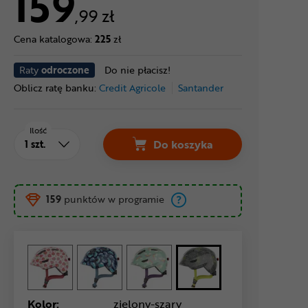
159
,99 zł
Cena katalogowa:
225
zł
Raty
odroczone
Do nie płacisz!
Oblicz ratę banku:
Credit Agricole
Santander
Ilość
Do koszyka
159
punktów w programie
Kolor:
zielony-szary