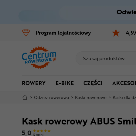
Odwie
Control
M
Program
lojalnościowy
4,9
Menu główne
Informacje o produkcie
Do koszyka
ROWERY
E-BIKE
CZĘŚCI
AKCESO
Szczegółowe informacje
>
Odzież rowerowa
>
Kaski rowerowe
>
Kaski dla dz
Stopka
Kask rowerowy ABUS Smil
Mapa strony
5,0
12 opinii