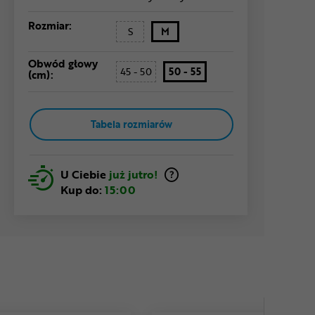
Rozmiar:
S
M
Obwód głowy
45 - 50
50 - 55
(cm):
Tabela rozmiarów
U Ciebie
już jutro!
Kup do:
15:00