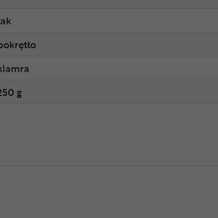
tak
pokrętło
klamra
250 g