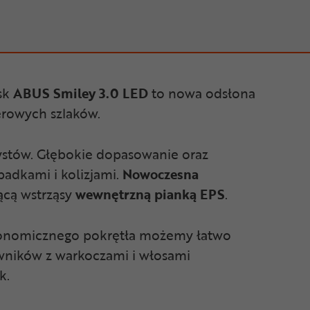
ask
ABUS Smiley 3.0 LED
to nowa odsłona
erowych szlaków.
ystów. Głębokie dopasowanie oraz
padkami i kolizjami.
Nowoczesna
ącą wstrząsy
wewnętrzną pianką EPS
.
onomicznego pokrętła możemy łatwo
wników z warkoczami i włosami
k.