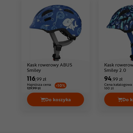
Kask rowerowy ABUS
Kask rowero
Cena: 116 ,99 zł
Cen
Smiley
Smiley 2.0
116
94
,99 zł
,99 zł
Najniższa cena:
Cena katalogowa:
-10%
129,99 zł
160 zł
Do koszyka
Do k
Kask rowerowy ABUS Smiley Cena 