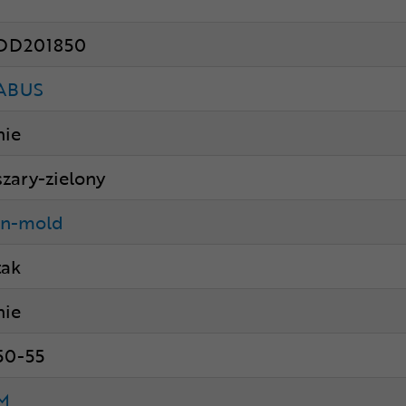
DD201850
ABUS
nie
szary-zielony
in-mold
tak
nie
50-55
M