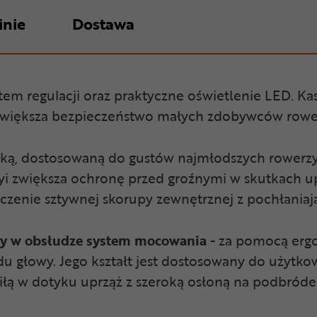
inie
Dostawa
em regulacji oraz praktyczne oświetlenie LED. K
ra zwiększa bezpieczeństwo małych zdobywców row
styką, dostosowaną do gustów najmłodszych rowerz
szyi zwiększa ochronę przed groźnymi w skutkach u
czenie sztywnej skorupy zewnętrznej z pochłaniaj
ny w obsłudze system mocowania
- za pomocą erg
 głowy. Jego kształt jest dostosowany do użytko
łą w dotyku uprząż z szeroką osłoną na podbróde