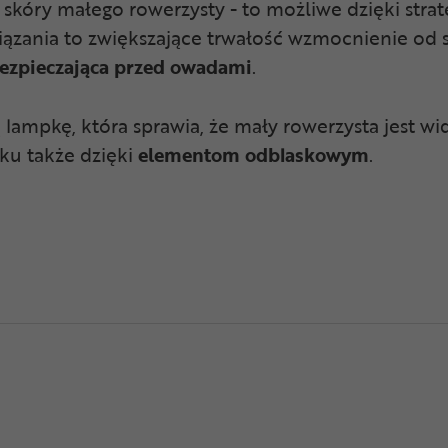
skóry małego rowerzysty - to możliwe dzięki stra
iązania to zwiększające trwałość wzmocnienie od
bezpieczająca przed owadami
.
mpkę, która sprawia, że mały rowerzysta jest wido
ku także dzięki
elementom odblaskowym
.