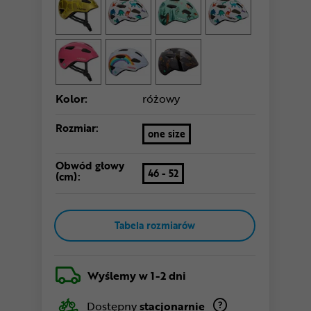
Kolor:
różowy
Rozmiar:
one size
Obwód głowy
46 - 52
(cm):
Tabela rozmiarów
Wyślemy
w 1-2 dni
Dostępny
stacjonarnie