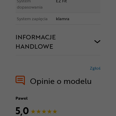
System
EZ Fit
dopasowania
System zapięcia
klamra
INFORMACJE
HANDLOWE
Zgłoś
treści nie
Opinie o modelu
Paweł
5,0