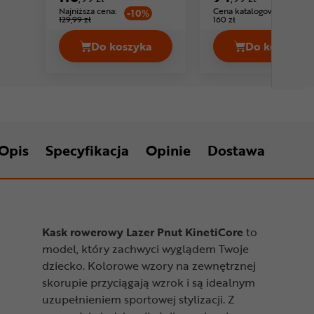
Najniższa cena:
Cena katalogowa:
-10%
129,99 zł
160 zł
Do koszyka
Do koszyka
Kask rowerowy ABUS Smiley Cena 116
Kask ro
Opis
Specyfikacja
Opinie
Dostawa
Kask rowerowy Lazer Pnut KinetiCore
to
model, który zachwyci wyglądem Twoje
dziecko. Kolorowe wzory na zewnętrznej
skorupie przyciągają wzrok i są idealnym
uzupełnieniem sportowej stylizacji. Z