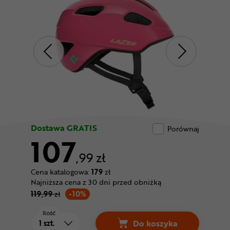
Odżywki
Nowości
Superoferta
Dostawa GRATIS
Porównaj
107
,99 zł
Cena katalogowa:
179
zł
Najniższa cena z 30 dni przed obniżką
119,99
zł
-10%
Ilość
Do koszyka