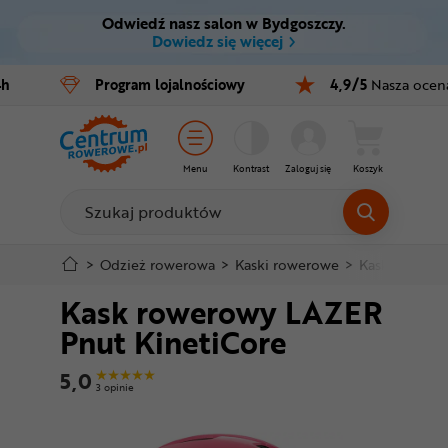
Odwiedź nasz salon w Bydgoszczy.
Ctrl
M
Dowiedz się więcej
Rowery
4h
Program
lojalnościowy
4,9/5
Nasza ocen
Menu główne
E-bike
Informacje o produkcie
Części
Menu
Kontrast
Zaloguj się
Koszyk
Do koszyka
Akcesoria
Odzież
Szczegółowe informacje
>
Odzież rowerowa
>
Kaski rowerowe
>
Kaski dla dzie
Kask rowerowy LAZER
Kaski
Stopka
Pnut KinetiCore
Buty
Mapa strony
5,0
3 opinie
Warsztat