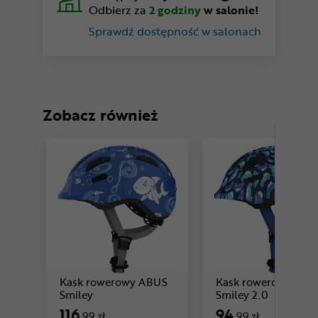
Odbierz za
2 godziny
w salonie!
Sprawdź dostępność w salonach
Zobacz również
Kask rowerowy ABUS
Kask rowerowy ABU
Cena: 116 ,99 zł
Cena: 94 ,
Smiley
Smiley 2.0
116
94
,99 zł
,99 zł