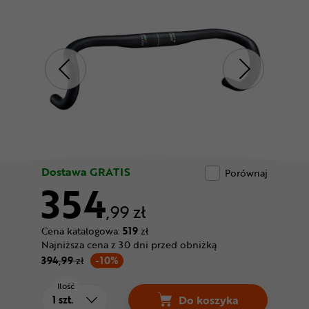
Odżywki
Nowości
Superoferta
Dostawa GRATIS
Porównaj
354
,99 zł
Cena katalogowa:
519
zł
Najniższa cena z 30 dni przed obniżką
394,99
zł
-10%
Ilość
Do koszyka