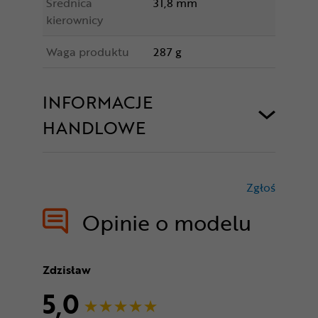
Średnica
31,8 mm
kierownicy
Waga produktu
287 g
INFORMACJE
HANDLOWE
Zgłoś
treści nie
Opinie o modelu
Zdzisław
5,0