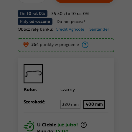
Do
10 rat 0%
35.50 zł x 10 rat 0%
Raty
odroczone
Do nie płacisz!
Oblicz ratę banku:
Credit Agricole
Santander
354
punkty w programie
Kolor:
czarny
Szerokość:
380 mm
400 mm
U Ciebie
już jutro!
Kup do:
15:00