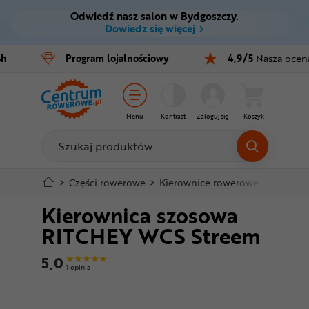
Odwiedź nasz salon w Bydgoszczy.
Ctrl
M
Dowiedz się więcej
Rowery
4h
Program
lojalnościowy
4,9/5
Nasza ocen
Menu główne
E-bike
Informacje o produkcie
Części
Menu
Kontrast
Zaloguj się
Koszyk
Do koszyka
Akcesoria
Odzież
Szczegółowe informacje
>
Części rowerowe
>
Kierownice rowerowe
>
Kierown
Kierownica szosowa
Kaski
Stopka
RITCHEY WCS Streem
Buty
Mapa strony
5,0
1 opinia
Warsztat