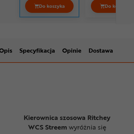
Do koszyka
Do koszyka
Kierownica szosowa 3T Superergo LT
Kierown
Opis
Specyfikacja
Opinie
Dostawa
Kierownica szosowa Ritchey
WCS Streem
wyróżnia się