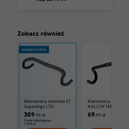
Zobacz również
SUPEROFERTA
Kierownica szosowa 3T
Kierownica szosowa
Cena: 389 ,99 zł
Ce
Superergo LTD
KALLOY HBCR22
389
69
,99 zł
,99 zł
Cena katalogowa:
1 799 zł