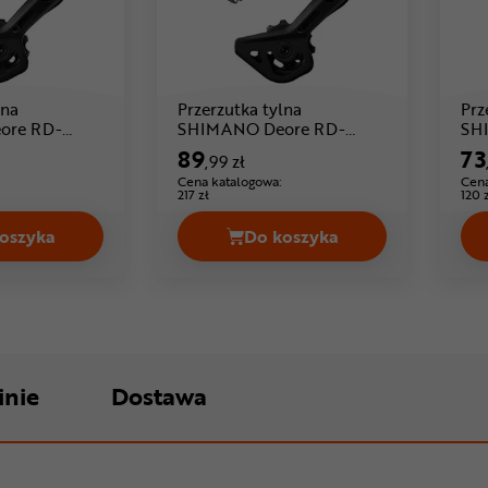
lna
Przerzutka tylna
Prz
ore RD-
SHIMANO Deore RD-
SH
na: 126 ,99 zł
Cena: 89 ,99 zł
M4120
M3
89
73
,99 zł
Cena katalogowa:
Cena
217 zł
120 
oszyka
Do koszyka
 RD-M5100 Cena 109,99 zł
Przerzutka tylna SHIMANO Deore RD-M5120 Cena 126,99 
Przerzutka tylna SHIMA
inie
Dostawa