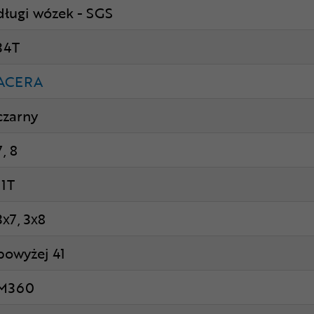
długi wózek - SGS
34T
ACERA
czarny
7, 8
11T
3x7, 3x8
powyżej 41
M360