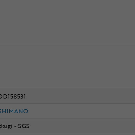
DD158531
SHIMANO
długi - SGS