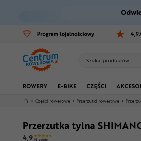
Odwie
Control
M
Program
lojalnościowy
4,9
Menu główne
Informacje o produkcie
Do koszyka
ROWERY
E-BIKE
CZĘŚCI
AKCESO
Szczegółowe informacje
>
Części rowerowe
>
Przerzutki rowerowe
>
Przerzu
Stopka
Przerzutka tylna SHIMAN
Mapa strony
4,9
93 opinie