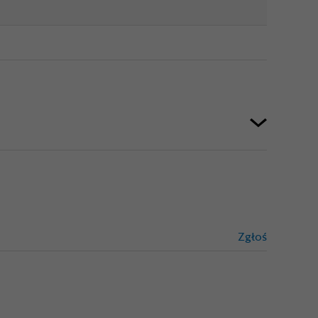
Zgłoś
treści niez