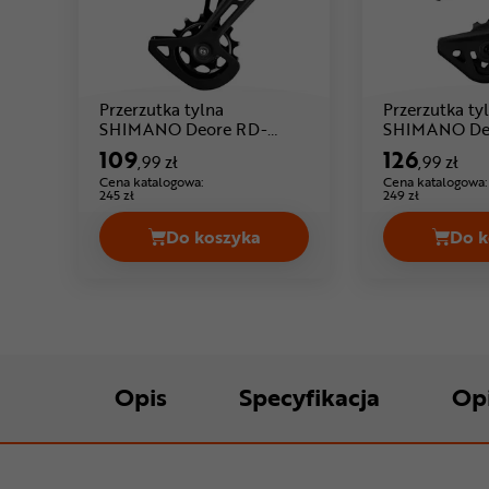
Przerzutka tylna
Przerzutka ty
SHIMANO Deore RD-
SHIMANO De
Cena: 109 ,99 zł
Ce
M5100
M5120
109
126
,99 zł
,99 zł
Cena katalogowa:
Cena katalogowa:
245 zł
249 zł
Do koszyka
Do k
Przerzutka tylna SHIMANO Deore
Opis
Specyfikacja
Op