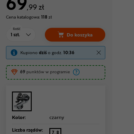
69
,99 zł
Cena katalogowa:
118
zł
Ilość
Do koszyka
Przerzutka tylna SHIMAN
Kupiono
dziś
o godz.
10:36
69
punktów w programie
Kolor:
czarny
Liczba rzędów:
7, 8