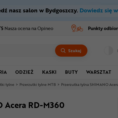
dź nasz salon w Bydgoszczy.
Dowiedz się w
/5
Nasza ocena
na Opineo
Punkty odbio
Szukaj
RIA
ODZIEŻ
KASKI
BUTY
WARSZTAT
tki tylne
>
Przerzutki tylne MTB
>
Przerzutka tylna SHIMANO Ace
O Acera RD-M360