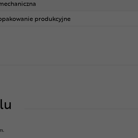
mechaniczna
opakowanie produkcyjne
lu
m.