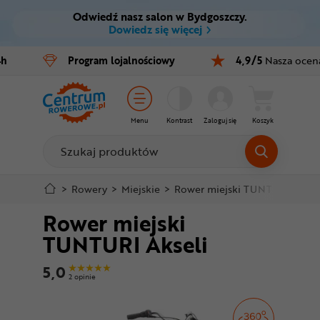
Odwiedź nasz salon w Bydgoszczy.
Ctrl
M
Dowiedz się więcej
Rowery
4h
Program
lojalnościowy
4,9/5
Nasza ocen
Menu główne
E-bike
Informacje o produkcie
Części
Menu
Kontrast
Zaloguj się
Koszyk
Do koszyka
Akcesoria
Odzież
Szczegółowe informacje
>
Rowery
>
Miejskie
>
Rower miejski TUNTURI Aksel
Rower miejski
Kaski
Stopka
TUNTURI Akseli
Buty
Mapa strony
5,0
2 opinie
Warsztat