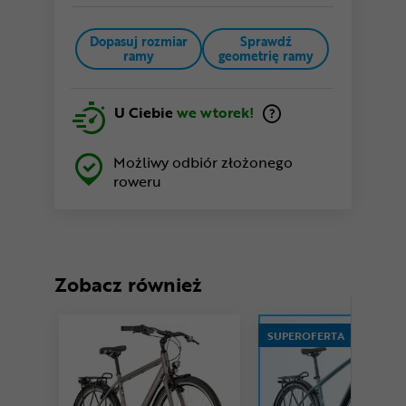
Dopasuj rozmiar
Sprawdź
ramy
geometrię ramy
U Ciebie
we wtorek!
Możliwy odbiór złożonego
roweru
Zobacz również
SUPEROFERTA