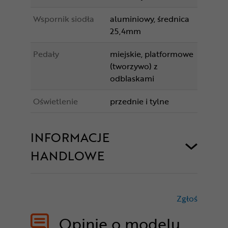
Wspornik siodła
aluminiowy, średnica
25,4mm
Pedały
miejskie, platformowe
(tworzywo) z
odblaskami
Oświetlenie
przednie i tylne
INFORMACJE
HANDLOWE
Zgłoś
treści nie
Opinie o modelu