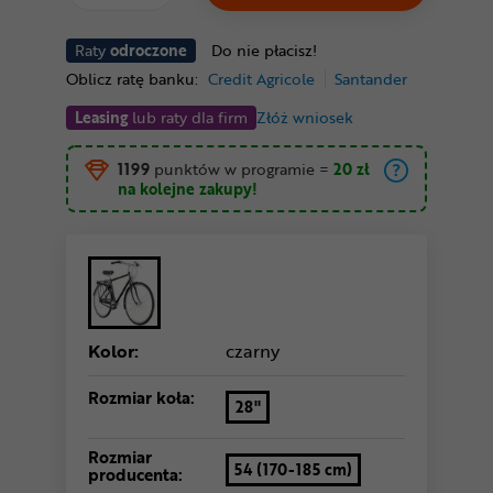
Raty
odroczone
Do nie płacisz!
Oblicz ratę banku:
Credit Agricole
Santander
Leasing
lub raty dla firm
Złóż wniosek
1199
punktów w programie
=
20 zł
na kolejne zakupy!
Kolor:
czarny
Rozmiar koła:
28"
Rozmiar
54 (170-185 cm)
producenta: