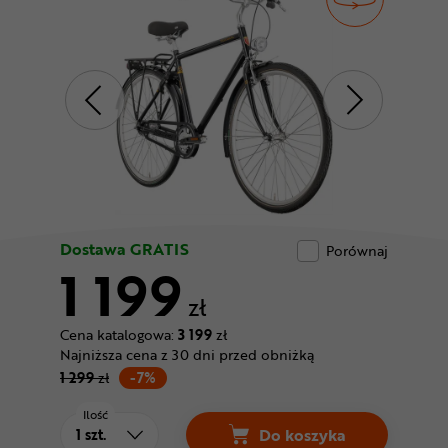
Odżywki
Nowości
Superoferta
Dostawa GRATIS
Porównaj
1 199
zł
Cena katalogowa:
3 199
zł
Najniższa cena z 30 dni przed obniżką
1 299
zł
-7%
Ilość
Do koszyka