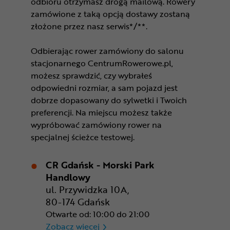
odbioru otrzymasz drogą mailową. Rowery
zamówione z taką opcją dostawy zostaną
złożone przez nasz serwis*/**.
Odbierając rower zamówiony do salonu
stacjonarnego CentrumRowerowe.pl,
możesz sprawdzić, czy wybrałeś
odpowiedni rozmiar, a sam pojazd jest
dobrze dopasowany do sylwetki i Twoich
preferencji. Na miejscu możesz także
wypróbować zamówiony rower na
specjalnej ścieżce testowej.
CR Gdańsk - Morski Park
Handlowy
ul. Przywidzka 10A,
80-174 Gdańsk
Otwarte od: 10:00 do 21:00
CR Gdańsk - Morski Park Ha
Zobacz więcej