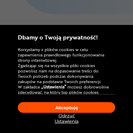
Dostawa do sklepu
Dbamy o Twoją prywatność!
stacjonarnego
Korzystamy z plików cookies w celu
zapewnienia prawidłowego funkcjonowania
Koszt usługi:
strony internetowej.
Złożenie roweru:
GRATIS!
Zgadzając się na wszystkie pliki cookies
pozwolisz nam na dopasowanie treści do
Twoich potrzeb podczas dokonywania
Dostawa
kurierem:
zakupów na podstawie Twoich preferencji.
GRATIS!
W zakładce
„Ustawienia”
możesz dobrowolnie
zdecydować, na który typ plików cookies
chciałbyś zezwolić.
Klikając
„Akceptuję”
, wyrażasz zgodę na
Akceptuję
stosowanie ciasteczek zgodnie z ustawieniami
*Przed ruszeniem w pierwszą trasę
Twojej przeglądarki.
Odrzuć
koniecznie zweryfikuj, czy rower jest
W dowolnym momencie, możesz dokonać
Ustawienia
odpowiednio przygotowany do
zmiany swojego wyboru klikając opcję
użytkowania. Zalecamy sprawdzenie stanu
„Ustawienia”
w Polityce Cookies.