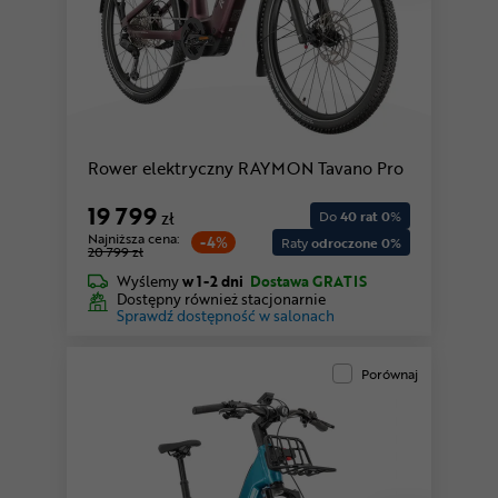
Rower elektryczny RAYMON Tavano Pro
19 799
zł
Do
40 rat 0
%
Najniższa cena:
-4%
Raty
odroczone 0%
20 799 zł
Wyślemy
w 1-2 dni
Dostawa GRATIS
Dostępny również stacjonarnie
Sprawdź dostępność w salonach
Porównaj