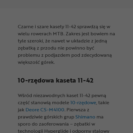
Czarne i szare kasety 11-42 sprawdzą się w
wielu rowerach MTB. Zakres jest bowiem na
tyle szeroki, że nawet w układzie z jedną
zębatką z przodu nie powinno być
problemu z podjazdem pod zdecydowaną
większość górek.
10-rzędowa kaseta 11-42
Wśród niezawodnych kaset 11-42 pewną
część stanowią modele
10-rzędowe
, takie
jak
Deore CS-M4100
. Pierwsza z
prawdziwie górskich grup
Shimano
ma
sporo do zaoferowania – zębatki w
technologii Hyperglide i odporny stalowy