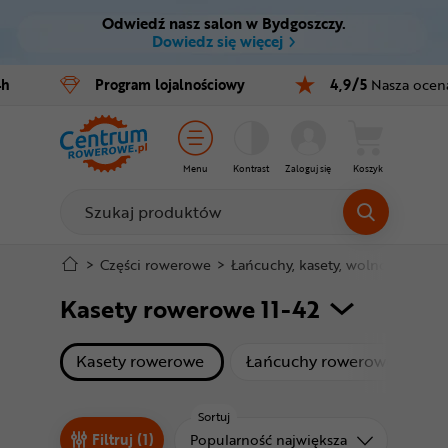
Odwiedź nasz salon w Bydgoszczy.
Ctrl
M
Dowiedz się więcej
Rowery
4h
Program
lojalnościowy
4,9/5
Nasza ocen
Menu główne
E-bike
Filtry
Części
Menu
Kontrast
Zaloguj się
Koszyk
Produkty
Akcesoria
Odzież
Stopka
>
Części rowerowe
>
Łańcuchy, kasety, wolnobiegi
>
K
Kasety rowerowe 11-42
Kaski
Mapa strony
Buty
produkty
produ
Kasety rowerowe
Łańcuchy rowerowe
S
Warsztat
Sortuj
Sortuj od
Filtruj (1)
Popularność największa