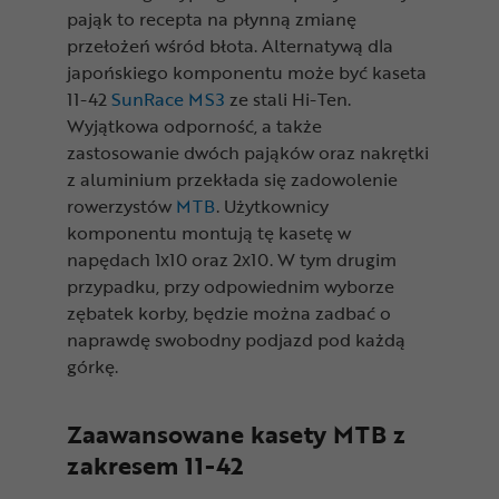
pająk to recepta na płynną zmianę
przełożeń wśród błota. Alternatywą dla
japońskiego komponentu może być kaseta
11-42
SunRace MS3
ze stali Hi-Ten.
Wyjątkowa odporność, a także
zastosowanie dwóch pająków oraz nakrętki
z aluminium przekłada się zadowolenie
rowerzystów
MTB
. Użytkownicy
komponentu montują tę kasetę w
napędach 1x10 oraz 2x10. W tym drugim
przypadku, przy odpowiednim wyborze
zębatek korby, będzie można zadbać o
naprawdę swobodny podjazd pod każdą
górkę.
Zaawansowane kasety MTB z
zakresem 11-42