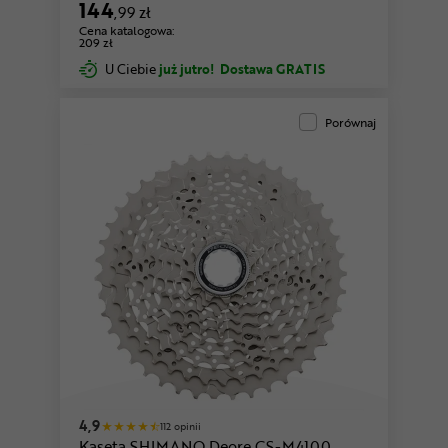
144
,99 zł
Cena katalogowa:
209 zł
U Ciebie
już jutro!
Dostawa GRATIS
Porównaj
4,9
112 opinii
Kaseta SHIMANO Deore CS-M4100