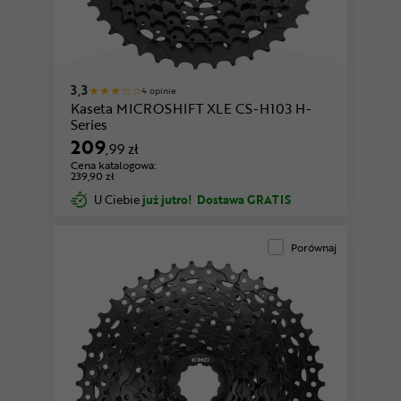
3,3
4 opinie
Kaseta MICROSHIFT XLE CS-H103 H-
Series
209
,99 zł
Cena katalogowa:
239,90 zł
U Ciebie
już jutro!
Dostawa GRATIS
Porównaj