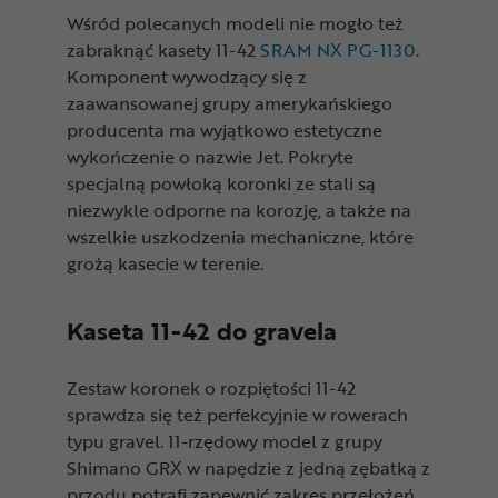
Wśród polecanych modeli nie mogło też
zabraknąć kasety 11-42
SRAM NX PG-1130
.
Komponent wywodzący się z
zaawansowanej grupy amerykańskiego
producenta ma wyjątkowo estetyczne
wykończenie o nazwie Jet. Pokryte
specjalną powłoką koronki ze stali są
niezwykle odporne na korozję, a także na
wszelkie uszkodzenia mechaniczne, które
grożą kasecie w terenie.
Kaseta 11-42 do gravela
Zestaw koronek o rozpiętości 11-42
sprawdza się też perfekcyjnie w rowerach
typu gravel. 11-rzędowy model z grupy
Shimano GRX w napędzie z jedną zębatką z
przodu potrafi zapewnić zakres przełożeń