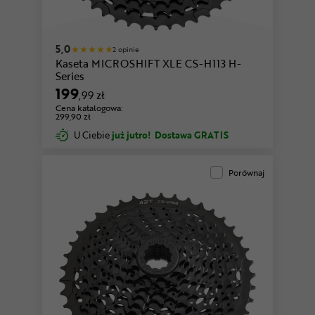
5,0
2 opinie
Kaseta MICROSHIFT XLE CS-H113 H-
Series
199
,99 zł
Cena katalogowa:
299,90 zł
U Ciebie
już jutro!
Dostawa GRATIS
Porównaj