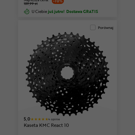
-10%
189,99 zł
U Ciebie
już jutro!
Dostawa GRATIS
Porównaj
5,0
4 opinie
Kaseta KMC React 10