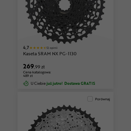
4,7
12 opinii
Kaseta SRAM NX PG-1130
269
,99 zł
Cena katalogowa:
489 zł
U Ciebie
już jutro!
Dostawa GRATIS
Porównaj