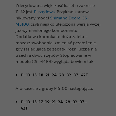
Zdecydowana większość kaset o zakresie
11-42 jest
11-rzędowa
. Przykład stanowi
niklowany model
Shimano Deore CS-
M5100
, czyli niejako ulepszona wersja wyżej
już wymienionego komponentu.
Dodatkowa koronka to duża zaleta –
możesz swobodniej zmieniać przełożenie,
gdy sąsiadujące ze zębatki różni liczba nie
trzech a dwóch zębów. Stopniowanie w
modelu CS-M4100 wygląda bowiem tak:
11–13–15–
18
–
21
–
24
–28–32–37–42T
A w kasecie z grupy M5100 następująco:
11–13–15–
17
–
19
–
21
–
24
–28–32–37–
42T