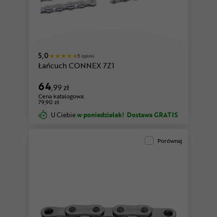
5,0
5 opinii
Łańcuch CONNEX 7Z1
64
,99 zł
Cena katalogowa:
79,90 zł
U Ciebie
w poniedziałek!
Dostawa GRATIS
Porównaj