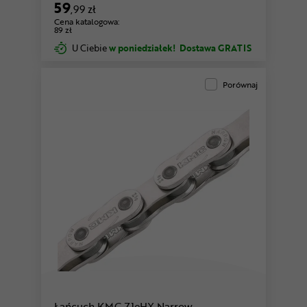
59
,99 zł
Cena katalogowa:
89 zł
U Ciebie
w poniedziałek!
Dostawa GRATIS
Porównaj
Łańcuch KMC Z1eHX Narrow