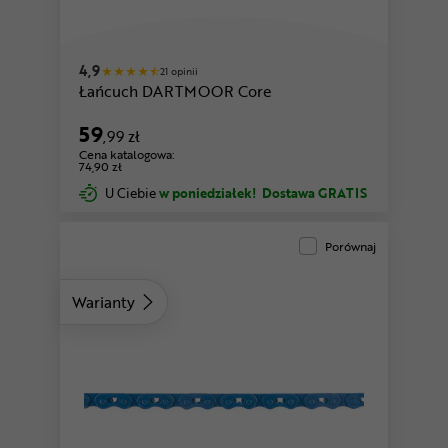
czarny
biały
4,9
21 opinii
Łańcuch DARTMOOR Core
59
,99 zł
Cena katalogowa:
74,90 zł
U Ciebie
w poniedziałek!
Dostawa GRATIS
Porównaj
Warianty