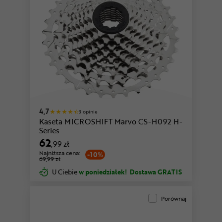
4,7
3 opinie
Kaseta MICROSHIFT Marvo CS-H092 H-
Series
62
,99 zł
Najniższa cena:
-10%
69,99 zł
U Ciebie
w poniedziałek!
Dostawa GRATIS
Porównaj