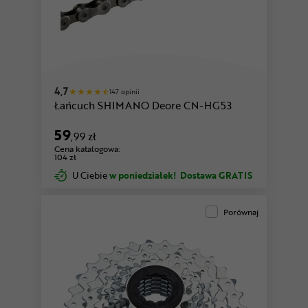
4,7
147 opinii
Łańcuch SHIMANO Deore CN-HG53
59
,99 zł
Cena katalogowa:
104 zł
U Ciebie
w poniedziałek!
Dostawa GRATIS
Porównaj