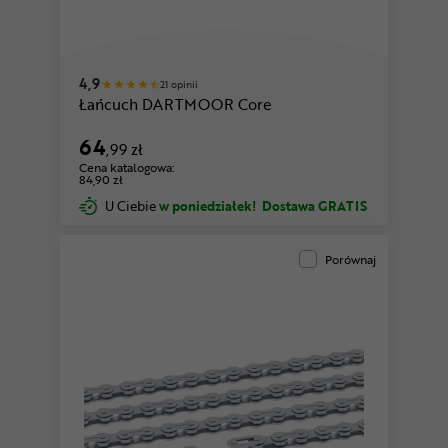
czarny
biały
4,9
21 opinii
Łańcuch DARTMOOR Core
64
,99 zł
Cena katalogowa:
84,90 zł
U Ciebie
w poniedziałek!
Dostawa GRATIS
Porównaj