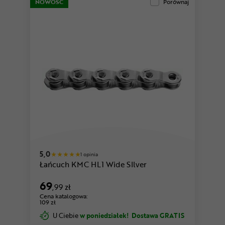
NOWOŚĆ
Porównaj
5,0
1 opinia
Łańcuch KMC HL1 Wide SIlver
69
,99 zł
Cena katalogowa:
109 zł
U Ciebie
w poniedziałek!
Dostawa GRATIS