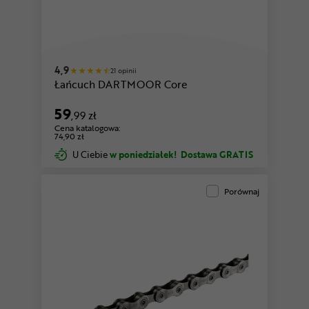
czarny
biały
4,9
21 opinii
Łańcuch DARTMOOR Core
59
,99 zł
Cena katalogowa:
74,90 zł
U Ciebie
w poniedziałek!
Dostawa GRATIS
Porównaj