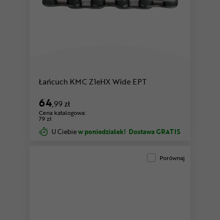
Łańcuch KMC Z1eHX Wide EPT
64
,99 zł
Cena katalogowa:
79 zł
U Ciebie
w poniedziałek!
Dostawa GRATIS
Porównaj