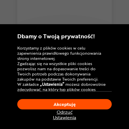
5,0
44 opinie
Dbamy o Twoją prywatność!
Łańcuch KMC X11
72
Korzystamy z plików cookies w celu
,99 zł
zapewnienia prawidłowego funkcjonowania
Cena katalogowa:
114,90 zł
strony internetowej.
Zgadzając się na wszystkie pliki cookies
U Ciebie
w poniedziałek!
Dostawa GRATIS
pozwolisz nam na dopasowanie treści do
Twoich potrzeb podczas dokonywania
zakupów na podstawie Twoich preferencji.
Porównaj
W zakładce
„Ustawienia”
możesz dobrowolnie
zdecydować, na który typ plików cookies
chciałbyś zezwolić.
Klikając
„Akceptuję”
, wyrażasz zgodę na
Akceptuję
stosowanie ciasteczek zgodnie z ustawieniami
Twojej przeglądarki.
Odrzuć
W dowolnym momencie, możesz dokonać
Ustawienia
zmiany swojego wyboru klikając opcję
„Ustawienia”
w Polityce Cookies.