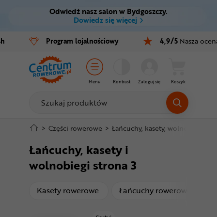
Odwiedź nasz salon w Bydgoszczy.
Ctrl
M
Dowiedz się więcej
Rowery
4h
Program
lojalnościowy
4,9/5
Nasza ocen
Menu główne
E-bike
Filtry
Części
Menu
Kontrast
Zaloguj się
Koszyk
Produkty
Akcesoria
Odzież
Stopka
>
Części rowerowe
>
Łańcuchy, kasety, wolnobiegi
Łańcuchy, kasety i
Kaski
Mapa strony
wolnobiegi strona 3
Buty
produkty
produ
Kasety rowerowe
Łańcuchy rowerowe
S
Warsztat