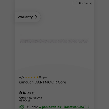
Porównaj
Warianty
czarny
biały
4,9
21 opinii
Łańcuch DARTMOOR Core
64
,99 zł
Cena katalogowa:
69,90 zł
U Ciebie
w poniedziałek!
Dostawa GRATIS