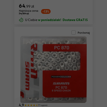
64
,99 zł
Najniższa cena:
-13%
74,99 zł
U Ciebie
w poniedziałek!
Dostawa GRATIS
Porównaj
4,9
71 opinii