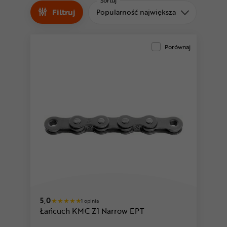
Odżywki
Sortuj
Filtruj
Sortuj od
Popularność największa
Nowości
Superoferta
Porównaj
5,0
1 opinia
Łańcuch KMC Z1 Narrow EPT