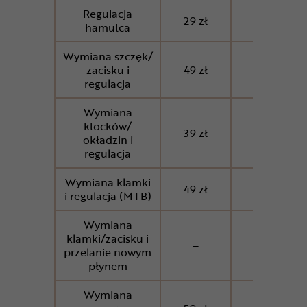
Regulacja
29 zł
29 zł
hamulca
Wymiana szczęk/
zacisku i
49 zł
49 zł
regulacja
Wymiana
klocków/
39 zł
39 zł
okładzin i
regulacja
Wymiana klamki
49 zł
49 zł
i regulacja (MTB)
Wymiana
klamki/zacisku i
–
–
przelanie nowym
płynem
Wymiana