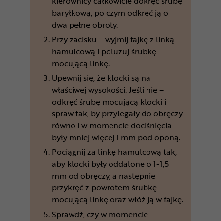
kierownicy całkowicie dokręć śrubę
baryłkową, po czym odkręć ją o
dwa pełne obroty.
Przy zacisku – wyjmij fajkę z linką
hamulcową i poluzuj śrubkę
mocującą linkę.
Upewnij się, że klocki są na
właściwej wysokości. Jeśli nie –
odkręć śrubę mocującą klocki i
spraw tak, by przylegały do obręczy
równo i w momencie dociśnięcia
były mniej więcej 1 mm pod oponą.
Pociągnij za linkę hamulcową tak,
aby klocki były oddalone o 1-1,5
mm od obręczy, a następnie
przykręć z powrotem śrubkę
mocującą linkę oraz włóż ją w fajkę.
Sprawdź, czy w momencie