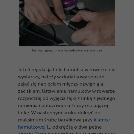
Jak naciągnąć linkę hamulcową w rowerze?
Jeżeli regulacja linki hamulca w rowerze nie
wystarczy, należy w dodatkowy sposób
zająć się napięciem między dźwignią a
zaciskiem. Ustawienie hamulców w rowerze
rozpocznij od wyjęcia fajki z linką z jednego
ramienia i poluzowania śruby mocującej
linkę. W następnym kroku dokręć do
maksimum śrubę baryłkową przy
klamce
hamulcowej
i... odkręć ją o dwa pełne
obroty. Teraz pociągnij za linkę przy zacisku