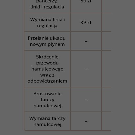
pancerzy,
59 zł
59 zł
linki i regulacja
Wymiana linki i
39 zł
39 zł
regulacja
Przelanie układu
–
–
nowym płynem
Skrócenie
przewodu
hamulcowego
–
–
wraz z
odpowietrzaniem
Prostowanie
tarczy
–
19 zł
hamulcowej
Wymiana tarczy
–
29 zł
hamulcowej