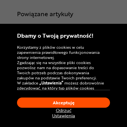
Powiązane artykuły
5 sposobów na
piszczące hamulce w
Dbamy o Twoją prywatność!
rowerze
Korzystamy z plików cookies w celu
13-02-2025
zapewnienia prawidłowego funkcjonowania
strony internetowej.
Czyszczenie tarcz
Zgadzając się na wszystkie pliki cookies
pozwolisz nam na dopasowanie treści do
hamulcowych w
Twoich potrzeb podczas dokonywania
rowerze - poradnik
zakupów na podstawie Twoich preferencji.
W zakładce
„Ustawienia”
możesz dobrowolnie
01-12-2022
zdecydować, na który typ plików cookies
chciałbyś zezwolić.
Klikając
„Akceptuję”
, wyrażasz zgodę na
Rodzaje hamulców
Akceptuję
stosowanie ciasteczek zgodnie z ustawieniami
rowerowych – od V-
Twojej przeglądarki.
Odrzuć
brake'ów po
W dowolnym momencie, możesz dokonać
Ustawienia
tarczówki
zmiany swojego wyboru klikając opcję
„Ustawienia”
w Polityce Cookies.
03-01-2024