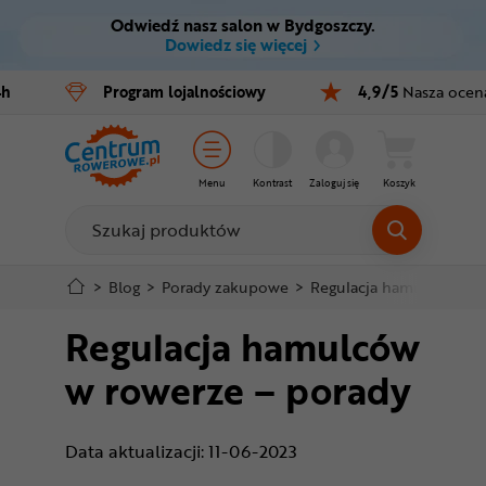
Odwiedź nasz salon w Bydgoszczy.
Ctrl
M
Dowiedz się więcej
Rowery
4h
Program
lojalnościowy
4,9/5
Nasza ocen
Menu główne
E-bike
Stopka
Części
Menu
Kontrast
Zaloguj się
Koszyk
Mapa strony
Akcesoria
Odzież
>
Blog
>
Porady zakupowe
>
Regulacja hamulców w r
Regulacja hamulców
Kaski
w rowerze – porady
Buty
Warsztat
Data aktualizacji: 11-06-2023